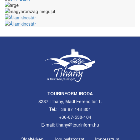
TOURINFORM IRODA
8237 Tihany, Mádl Ferenc tér 1.
Tel.: +36-87-448-804
+36-87-538-104
E-mail: tihany@tourinform.hu
Oldaltérkép
Jogi nyilatkozat
Impresszum