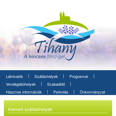
Ugrás
a
tartalomra
Látnivalók
Szálláshelyek
Programok
Vendéglátóhelyek
Szabadidő
Hasznos információk
Parkolás
Önkormányzat
Kiemelt szálláshelyek