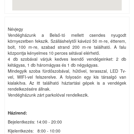
Névjegy
Vendégházunk a Belső-tó mellett csendes nyugodt
környezetben fekszik. Szálláshelytől kávézó 50 m-re, étterem,
bolt, 100 m-re, szabad strand 200 m-re található. A falu
központja kényelmes 10 perces sétával elérhető.
4 db szobával várjuk kedves leendő vendégeinket: 2 db
kétágyas, 1 db háromágyas és 1 db négyágyas.
Mindegyik szoba fürdőszobával, hűtővel, terasszal, LED Tv-
vel, WIFI-vel felszerelve. A folyosón egy kis társalgó van
kialakítva. Az itt található háztartási gépek is a vendégek
rendelkezésére állnak.
Vendégházunk zárt parkolóval rendelkezik.
Házirend:
Bejelentkezés: 14:00 - 20:00
Kijelentkezés: 8:00 - 10:00