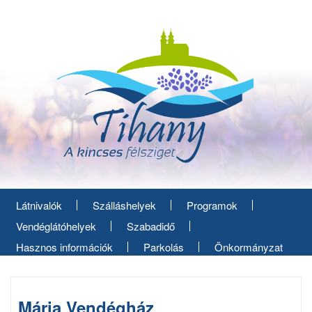
Ugrás
a
tartalomra
Látnivalók
Szálláshelyek
Programok
Vendéglátóhelyek
Szabadidő
Hasznos információk
Parkolás
Önkormányzat
Mária Vendégház