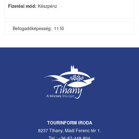
Fizetési mód:
Készpénz
Befogadóképesség
11 fő
TOURINFORM IRODA
8237 Tihany, Mádl Ferenc tér 1.
Tel.: +36-87-448-804