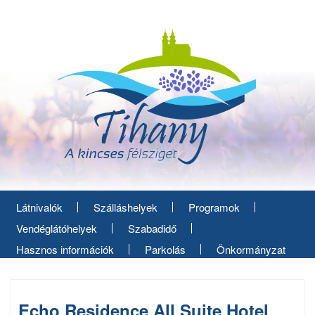
Ugrás
a
tartalomra
Látnivalók
Szálláshelyek
Programok
Vendéglátóhelyek
Szabadidő
Hasznos információk
Parkolás
Önkormányzat
Echo Residence All Suite Hotel