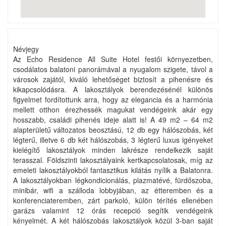
Névjegy
Az Echo Residence All Suite Hotel festői környezetben,
csodálatos balatoni panorámával a nyugalom szigete, távol a
városok zajától, kiváló lehetőséget biztosít a pihenésre és
kikapcsolódásra. A lakosztályok berendezésénél különös
figyelmet fordítottunk arra, hogy az elegancia és a harmónia
mellett otthon érezhessék magukat vendégeink akár egy
hosszabb, családi pihenés ideje alatt is! A 49 m2 – 64 m2
alapterületű változatos beosztású, 12 db egy hálószobás, két
légterű, illetve 6 db két hálószobás, 3 légterű luxus igényeket
kielégítő lakosztályok minden lakrésze rendelkezik saját
terasszal. Földszinti lakosztályaink kertkapcsolatosak, míg az
emeleti lakosztályokból fantasztikus kilátás nyílik a Balatonra.
A lakosztályokban légkondicionálás, plazmatévé, fürdőszoba,
minibár, wifi a szálloda lobbyjában, az étteremben és a
konferenciateremben, zárt parkoló, külön térítés ellenében
garázs valamint 12 órás recepció segítik vendégeink
kényelmét. A két hálószobás lakosztályok közül 3-ban saját