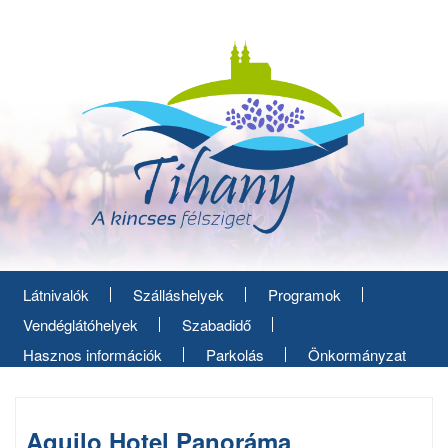
Ugrás
a
tartalomra
Látnivalók
Szálláshelyek
Programok
Vendéglátóhelyek
Szabadidő
Hasznos információk
Parkolás
Önkormányzat
Aquilo Hotel Panoráma