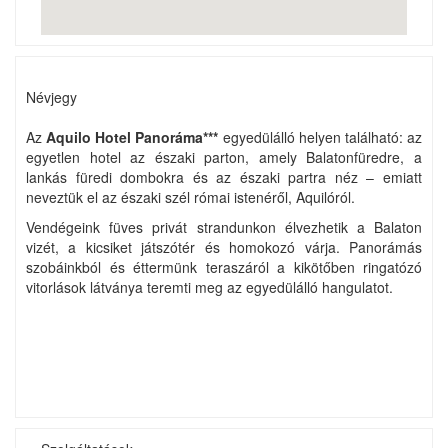
Névjegy
Az
Aquilo Hotel Panoráma***
egyedülálló helyen található: az
egyetlen hotel az északi parton, amely Balatonfüredre, a
lankás füredi dombokra és az északi partra néz – emiatt
neveztük el az északi szél római istenéről, Aquilóról.
Vendégeink füves privát strandunkon élvezhetik a Balaton
vizét, a kicsiket játszótér és homokozó várja. Panorámás
szobáinkból és éttermünk teraszáról a kikötőben ringatózó
vitorlások látványa teremti meg az egyedülálló hangulatot.