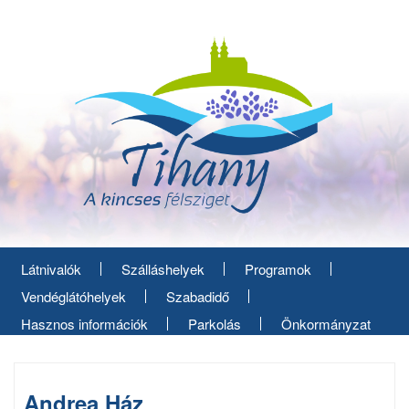
Ugrás
a
tartalomra
Látnivalók
Szálláshelyek
Programok
Vendéglátóhelyek
Szabadidő
Hasznos információk
Parkolás
Önkormányzat
Andrea Ház