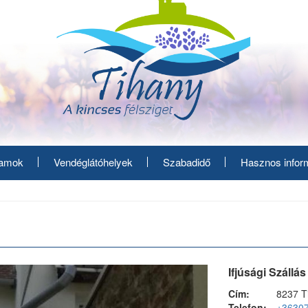
ramok
Vendéglátóhelyek
Szabadidő
Hasznos infor
Ifjúsági Szállá
Cím:
8237 T
Telefon:
+3630