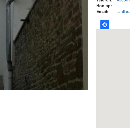
Honlap:
Email:
szallas