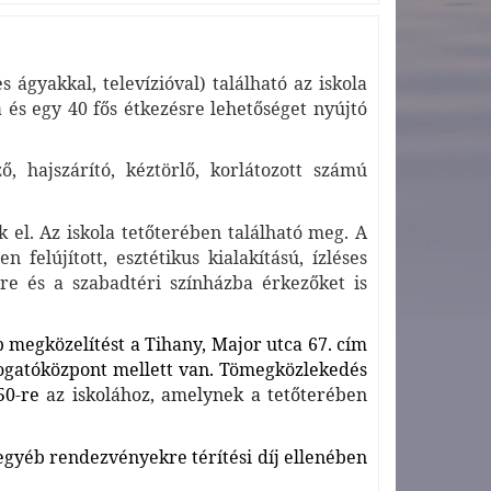
ágyakkal, televízióval) található az iskola
 és egy 40 fős étkezésre lehetőséget nyújtó
, hajszárító, kéztörlő, korlátozott számú
 el. Az iskola tetőterében található meg. A
 felújított, esztétikus kialakítású, ízléses
őre és a szabadtéri színházba érkezőket is
 megközelítést a Tihany, Major utca 67. cím
Látogatóközpont mellett van. Tömegközlekedés
150-re
az iskolához, amelynek a tetőterében
 egyéb rendezvényekre térítési díj ellenében