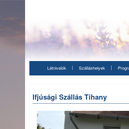
Ugrás
a
tartalomra
Látnivalók
Szálláshelyek
Prog
Ifjúsági Szállás Tihany