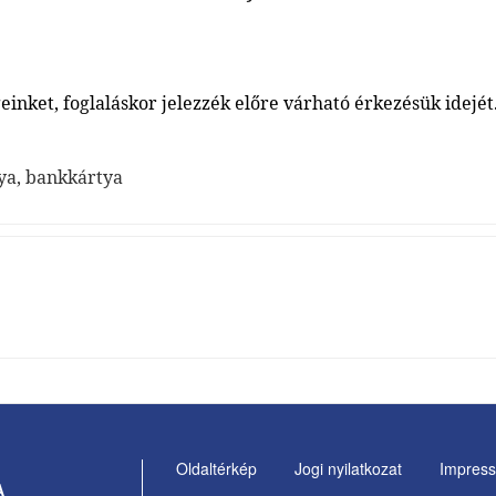
inket, foglaláskor jelezzék előre várható érkezésük idejét
tya, bankkártya
Oldaltérkép
Jogi nyilatkozat
Impres
Footer
A