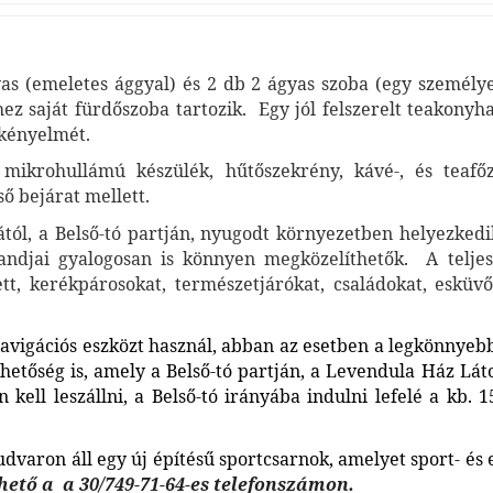
as (emeletes ággyal) és 2 db 2 ágyas szoba (egy személyes 
ez saját fürdőszoba tartozik. Egy jól felszerelt teakonyha
 kényelmét.
mikrohullámú készülék, hűtőszekrény, kávé-, és teafőző
ő bejárat mellett.
ától, a Belső-tó partján, nyugodt környezetben helyezkedik
randjai gyalogosan is könnyen megközelíthetők. A teljesen
t, kerékpárosokat, természetjárókat, családokat, esküv
avigációs eszközt használ, abban az esetben a legkönnyebb
i lehetőség is, amely a Belső-tó partján, a Levendula Ház 
 kell leszállni, a Belső-tó irányába indulni lefelé a kb. 
 udvaron áll egy új építésű sportcsarnok, amelyet sport- és
hető a a 30/749-71-64-es telefonszámon.