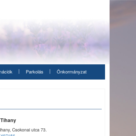
mációk
Parkolás
Önkormányzat
s Tihany
ihany, Csokonai utca 73.
7497156