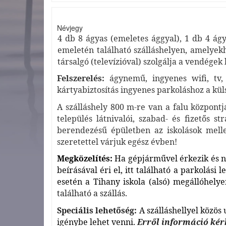
Névjegy
4 db 8 ágyas (emeletes ággyal), 1 db 4 ágy
emeletén található szálláshelyen, amelyekh
társalgó (televízióval) szolgálja a vendégek
Felszerelés:
ágynemű, ingyenes wifi, tv, 
kártyabiztosítás ingyenes parkoláshoz a küls
A szálláshely 800 m-re van a falu központj
település látnivalói, szabad- és fizetős st
berendezésű épületben az iskolások mellet
szeretettel várjuk egész évben!
Megközelítés:
Ha gépjárművel érkezik és n
beírásával éri el, itt található a parkolás
esetén a Tihany iskola (alsó) megállóhelyen
található a szállás.
Speciális lehetőség:
A szálláshellyel közös
igénybe lehet venni.
Erről információ kér