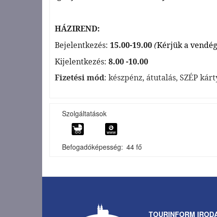
HÁZIREND:
Bejelentkezés:
15.00-19.00
(
Kérjük a vendége
Kijelentkezés:
8.00 -10.00
Fizetési mód
: készpénz, átutalás, SZÉP kár
Szolgáltatások
Befogadóképesség
44 fő
TOURINFORM IROD