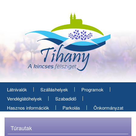
Ugrás
a
tartalomra
Látnivalók
Szálláshelyek
Programok
Vendéglátóhelyek
Szabadidő
Hasznos információk
Parkolás
Önkormányzat
Túrautak