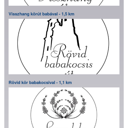
Visszhang körút babával - 1,5 km
Rövid kör babakocsival - 1,1 km