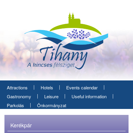
Skip
to
main
content
Attractions
Hotels
Events calendar
Gastronomy
Leisure
Useful information
Parkolás
Önkormányzat
Kerékpár