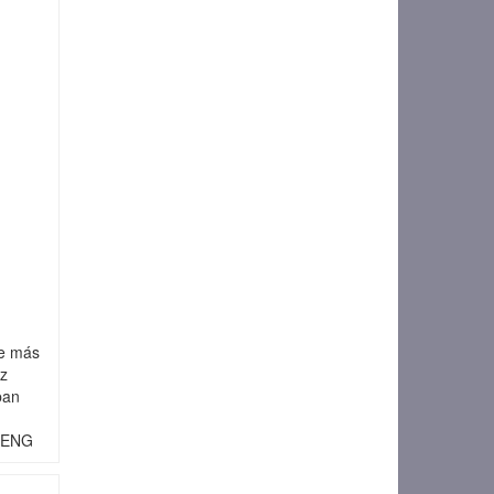
ve más
Az
ban
.)ENG