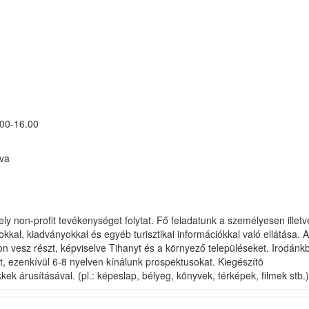
.00-16.00
rva
ly non-profit tevékenységet folytat. Fő feladatunk a személyesen illet
al, kiadványokkal és egyéb turisztikai információkkal való ellátása. 
ron vesz részt, képviselve Tihanyt és a környező településeket. Irodánk
t, ezenkívül 6-8 nyelven kínálunk prospektusokat. Kiegészítõ
kek árusításával. (pl.: képeslap, bélyeg, könyvek, térképek, filmek stb