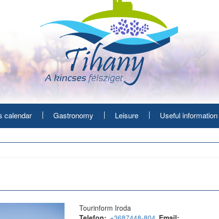
s calendar
Gastronomy
Leisure
Useful information
Tourinform Iroda
Telefon
+3687448-804
Email