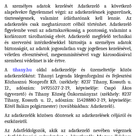
A személyes adatok kezelését Adatkezelő a következő
alapelvekre figyelemmel végzi: az adatkezelésnek jogszerűnek,
tisztességesnek, valamint átláthatónak kell lennie. Az
adatkezelés csak meghatározott célból történhet. Adatkezelő
figyelembe veszi az adattakarékosság, a pontosság, valamint a
korlátozott tárolhatóság elvét. Adatkezelő megfelelő technikai
és szervezési intézkedésekkel biztosítja a személyes adatok
biztonságát, az adatok jogosulatlan vagy jogellenes kezelésével,
véletlen elvesztésével, megsemmisítésével vagy károsodásával
szembeni védelmet is ide értve.
A
tihany.hu
oldal adatkezelője és üzemeltetője közös
adatkezelőként: Tihanyi Legenda Idegenforgalmi és Fejlesztési
Közhasznú Nonprofit Kft. (székhely: 8237 Tihany, Kossuth u.
12., adószám: 14925527-2-19, képviselője: Csapó Ákos
ügyvezető) és Tihany Község Önkormányzat (székhely: 8237
Tihany, Kossuth u. 12., adószám: 15428880-2-19, képviselője:
Kötél Balázs polgármester) (továbbiakban: Adatkezelő).
Az adatkezelők közösen döntenek az adatkezelések céljáról és
eszközeiről.
Az Adatfeldolgozók, akik az adatkezelő nevében végeznek