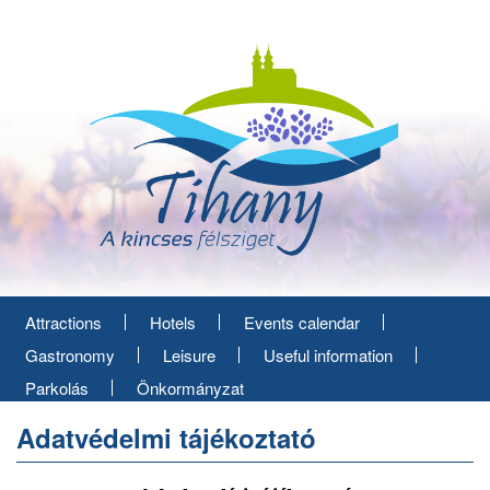
Skip
to
main
content
Attractions
Hotels
Events calendar
Gastronomy
Leisure
Useful information
Parkolás
Önkormányzat
Adatvédelmi tájékoztató