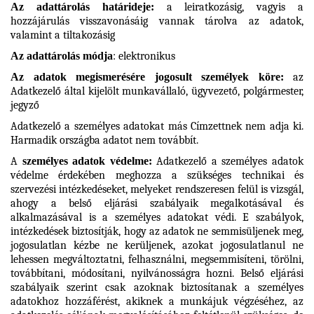
Az adattárolás határideje:
a leiratkozásig, vagyis a
hozzájárulás visszavonásáig vannak tárolva az adatok,
valamint a tiltakozásig
Az adattárolás módja
: elektronikus
Az adatok megismerésére jogosult személyek köre:
az
Adatkezelő által kijelölt munkavállaló, ügyvezető, polgármester,
jegyző
Adatkezelő a személyes adatokat más Címzettnek nem adja ki.
Harmadik országba adatot nem továbbít.
A
személyes adatok védelme:
Adatkezelő a személyes adatok
védelme érdekében meghozza a szükséges technikai és
szervezési intézkedéseket, melyeket rendszeresen felül is vizsgál,
ahogy a belső eljárási szabályaik megalkotásával és
alkalmazásával is a személyes adatokat védi. E szabályok,
intézkedések biztosítják, hogy az adatok ne semmisüljenek meg,
jogosulatlan kézbe ne kerüljenek, azokat jogosulatlanul ne
lehessen megváltoztatni, felhasználni, megsemmisíteni, törölni,
továbbítani, módosítani, nyilvánosságra hozni. Belső eljárási
szabályaik szerint csak azoknak biztosítanak a személyes
adatokhoz hozzáférést, akiknek a munkájuk végzéséhez, az