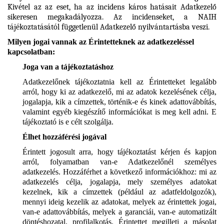
Kivétel az az eset, ha az incidens káros hatásait Adatkezelő
sikeresen megakadályozza. Az incidenseket, a NAIH
tájékoztatásától függetlenül Adatkezelő nyilvántartásba veszi.
Milyen jogai vannak az Érintetteknek az adatkezeléssel
kapcsolatban:
Joga van a tájékoztatáshoz
Adatkezelőnek tájékoztatnia kell az Érintetteket legalább
arról, hogy ki az adatkezelő, mi az adatok kezelésének célja,
jogalapja, kik a címzettek, történik-e és kinek adattovábbítás,
valamint egyéb kiegészítő információkat is meg kell adni. E
tájékoztató is e célt szolgálja.
Élhet hozzáférési jogával
Érintett jogosult arra, hogy tájékoztatást kérjen és kapjon
arról, folyamatban van-e Adatkezelőnél személyes
adatkezelés. Hozzáférhet a következő információkhoz: mi az
adatkezelés célja, jogalapja, mely személyes adatokat
kezelnek, kik a címzettek (például az adatfeldolgozók),
mennyi ideig kezelik az adatokat, melyek az érintettek jogai,
van-e adattovábbítás, melyek a garanciái, van-e automatizált
döntéshozatal, profilalkotás. Érintettet megilleti a másolat