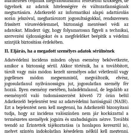
adatkezelés céljának megvalósításához feltétlenül szükséges, de
ügyelnek az adatok hitelességére és változatlanságának
megtartására. Adatkezelő az informatikai alapú adattárolás
során jelszóval, meghatározott jogosultságokkal, rendszeresen
frissített vírusvédelemmel, biztonsági mentéssel védi az
adatokat. Mindezt úgy, hogy folyamatosan figyeli a technikai,
szervezési újdonságokat és a megfelelőket beépítik a védelmi
szintjük biztosítása érdekében.
II. Eljárás, ha a megadott személyes adatok sérülnének
Adatvédelmi incidens minden olyan esemény bekövetkezte,
amikor a biztonság sérül. Akkor történik, ha a továbbított,
tárolt vagy más módon kezelt személyes adat véletlenül vagy
jogellenes módon megsemmisül, megváltozik, elvész,
jogosulatlanul nyilvánosságra jut, jogosulatlan személy fér
hozzá. Ilyen esemény esetében, haladéktalanul, de legalább az
eseményről való tudomásszerzést követő 72 órán belül
Adatkezelő bejelentést tesz az adatvédelmi hatóságnál (NAIH).
Ezt a bejelentést nem kell megtenni, ha Adatkezelő bizonyítani
tudja, hogy az incidens valószínűen nem jár kockázattal a
természetes személyek jogaira és szabadságaira nézve. További
teendő az Érintettek tájékoztatása (a honlapon keresztül is),
melyet szintén indokolatlan késedelem nélkül kell megtenni.