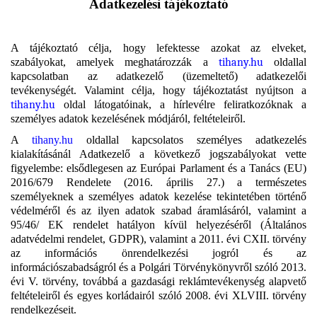
Adatkezelési tájékoztató
A tájékoztató célja, hogy lefektesse azokat az elveket,
szabályokat, amelyek meghatározzák a
tihany.hu
oldallal
kapcsolatban az adatkezelő (üzemeltető) adatkezelői
tevékenységét. Valamint célja, hogy tájékoztatást nyújtson a
tihany.hu
oldal látogatóinak, a hírlevélre feliratkozóknak a
személyes adatok kezelésének módjáról, feltételeiről.
A
tihany.hu
oldallal kapcsolatos személyes adatkezelés
kialakításánál Adatkezelő a következő jogszabályokat vette
figyelembe: elsődlegesen az Európai Parlament és a Tanács (EU)
2016/679 Rendelete (2016. április 27.) a természetes
személyeknek a személyes adatok kezelése tekintetében történő
védelméről és az ilyen adatok szabad áramlásáról, valamint a
95/46/ EK rendelet hatályon kívül helyezéséről (Általános
adatvédelmi rendelet, GDPR), valamint a 2011. évi CXII. törvény
az információs önrendelkezési jogról és az
információszabadságról és a Polgári Törvénykönyvről szóló 2013.
évi V. törvény, továbbá a gazdasági reklámtevékenység alapvető
feltételeiről és egyes korládairól szóló 2008. évi XLVIII. törvény
rendelkezéseit.