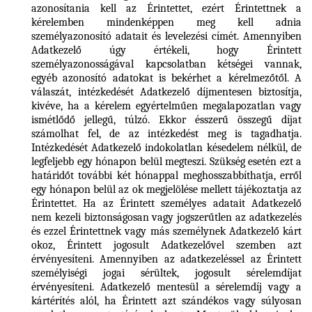
azonosítania kell az Érintettet, ezért Érintettnek a
kérelemben mindenképpen meg kell adnia
személyazonosító adatait és levelezési címét. Amennyiben
Adatkezelő úgy értékeli, hogy Érintett
személyazonosságával kapcsolatban kétségei vannak,
egyéb azonosító adatokat is bekérhet a kérelmezőtől. A
válaszát, intézkedését Adatkezelő díjmentesen biztosítja,
kivéve, ha a kérelem egyértelműen megalapozatlan vagy
ismétlődő jellegű, túlzó. Ekkor ésszerű összegű díjat
számolhat fel, de az intézkedést meg is tagadhatja.
Intézkedését Adatkezelő indokolatlan késedelem nélkül, de
legfeljebb egy hónapon belül megteszi. Szükség esetén ezt a
határidőt további két hónappal meghosszabbíthatja, erről
egy hónapon belül az ok megjelölése mellett tájékoztatja az
Érintettet. Ha az Érintett személyes adatait Adatkezelő
nem kezeli biztonságosan vagy jogszerűtlen az adatkezelés
és ezzel Érintettnek vagy más személynek Adatkezelő kárt
okoz, Érintett jogosult Adatkezelővel szemben azt
érvényesíteni. Amennyiben az adatkezeléssel az Érintett
személyiségi jogai sérültek, jogosult sérelemdíjat
érvényesíteni. Adatkezelő mentesül a sérelemdíj vagy a
kártérítés alól, ha Érintett azt szándékos vagy súlyosan