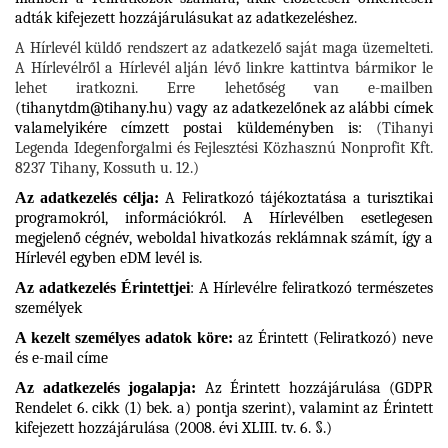
adták kifejezett hozzájárulásukat az adatkezeléshez.
A Hírlevél küldő rendszert az adatkezelő saját maga üzemelteti.
A Hírlevélről a Hírlevél alján lévő linkre kattintva bármikor le
lehet iratkozni. Erre lehetőség van e-mailben
(
tihanytdm@tihany.hu
) vagy az adatkezelőnek az alábbi címek
valamelyikére címzett postai küldeményben is:
(Tihanyi
Legenda Idegenforgalmi és Fejlesztési Közhasznú Nonprofit Kft.
8237 Tihany, Kossuth u. 12.)
Az adatkezelés célja:
A Feliratkozó tájékoztatása a turisztikai
programokról, információkról. A Hírlevélben esetlegesen
megjelenő cégnév, weboldal hivatkozás reklámnak számít, így a
Hírlevél egyben eDM levél is.
Az adatkezelés Érintettjei
: A Hírlevélre feliratkozó természetes
személyek
A kezelt személyes adatok köre:
az Érintett (Feliratkozó) neve
és e-mail címe
Az adatkezelés jogalapja:
Az Érintett hozzájárulása (GDPR
Rendelet 6. cikk (1) bek. a) pontja szerint), valamint az Érintett
kifejezett hozzájárulása (2008. évi XLIII. tv. 6. §.)