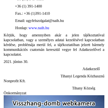
+36 (1) 391-1400
Fax.: +36 (1)391-1410
Email:
ugyfelszolgalat@naih.hu
Honlap:
www.naih.hu
Kérjük, hogy amennyiben akár a jelen tájékoztatóval
kapcsolatban, vagy a személyes adatai kezelésével kapcsolatban
kérdése, problémája merül fel, a tájékoztatóban jelzett bármely
kommunikációs csatornán keresztül vegye fel Adatkezelővel a
kapcsolatot.
2021. június 30.
Adatkezelő
Tihanyi Legenda Közhasznú
Nonprofit Kft.
Tihany Község
Önkormányzat