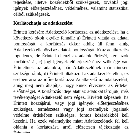
teljesítése, illetve közérdekből szükségesek, továbbá jogi
igények előterjesztéséhez, védelméhez, valamint statisztikai
célból szükségesek.
Korlátozhatja az adatkezelést
Érintett kérésére Adatkezelő korlátozza az adatkezelést, ha a
következő okok egyike fennáll: a) Érintett vitatja az adatai
pontosságát, a korlátozás ekkor addig áll fenn, amíg
Adatkezelő ellenőrzi az adatok pontosságát, b) az adatkezelés
jogellenes, de Érintett ellenzi az adatok törlését, kéri azok
korlátozását, c) jogi igények előterjesztéséhez szüksége van
Érintettnek az adatokra, bár Adatkezelőnek már nincsen
szüksége rájuk, d) Érintett tiltakozott az adatkezelés ellen, ez
esetben arra az időre korlátozza Adatkezelő az adatkezelést,
amíg meg nem állapítja, hogy kinek élveznek az érdekei
elsőbbséget. A korlátozás ideje alatt az adatokat tároljuk, más
tevékenységet Adatkezelő nem végez. Kivételt képeznek: ha
Érintett hozzájárul, vagy jogi igények előterjesztéséhez
szükséges, természetes vagy jogi személyek jogainak
védelme érdekében szükséges, fontos közérdekből kell
kezelni. Ha ezek valamelyike miatt Adatkezelőnek fel kell
oldania a korlátozást, arról előzetesen tájékoztatja az
Érintettet.