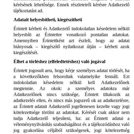
kérésének lehetősége. Ennek részleteiről kérésre Adatkezelő
tájékoztatást ad.
Adatait helyesbítheti, kiegészítheti
Érintett kérheti és Adatkezelő indokolatlan késedelem nélkül
helyesbíti az Érintettre vonatkozó pontatlan adatokat.
Amennyiben Érintettként azt észleli, hogy az adatai
hiányosak – kiegészítő nyilatkozat útján – kérheti azok
kiegészítését.
Élhet a törléshez (elfeledtetéshez) való jogával
Érintett jogosult arra, hogy kérje személyes adatai törlését, ha
a következőkben felsoroltak valamelyike fennáll. Ezt
indokolatlan késedelem nélkül kell Adatkezelőnek
megtennie. Az okok: a személyes adatokra már
Adatkezelőnek nincs szüksége, Érintett tiltakozik az
adatkezelés ellen, és nincs más jogszerű ok az adatkezelésre,
az Érintett adatait Adatkezelő jogellenesen kezelte vagy jogi
kötelezettsége törölni az adatokat. Kérését csak akkor nem
tudja Adatkezelő teljesíteni, ha: az Érintett adatai a
véleménynyilvánítás szabadságához és a tájékozódáshoz való
jog gyakorlása céljából szükségesek, jogi kötelezettség