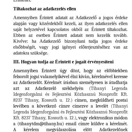
Tiltakozhat az adatkezelés ellen
Amennyiben Érintett adatait az Adatkezelő a jogos érdeke
alapján vagy közérdekből kezeli, az ilyen adatkezelés ellen
saját helyzetével kapcsolatos okból az Érintett tiltakozhat.
Ebben az esetben Érintett adatait nem kezelik tovább.
Kivéve: ha Adatkezelő bizonyítani tudja jogos érdeke
elsőbbségét, vagy jogi igényei előterjesztéséhez van az
adatokra szüksége.
III. Hogyan tudja az Érintett e jogait érvényesíteni
Amennyiben Érintett úgy dönt, hogy az előbbiekben
felsorolt jogai valamelyikével élni kíván, kérelmével keresse
az Adatkezelőt. Kérelmét írásban személyesen is átadhatja
azt az Adatkezelő székhelyén
(Tihanyi Legenda
Idegenforgalmi és Fejlesztési Közhasznú Nonprofit Kft.
8237 Tihany, Kossuth u. 12.)
címen, megküldheti postai
levélben a következő címre címezve a levelét
(Tihanyi
Legenda Idegenforgalmi és Fejlesztési Közhasznú Nonprofit
Kft. 8237 Tihany, Kossuth u. 12.)
, vagy elektronikus módon
a (
tihanytdm@tihany.hu
) email címre küldve a kérelmét.
A kérelem megválaszolása előtt Adatkezelőnek