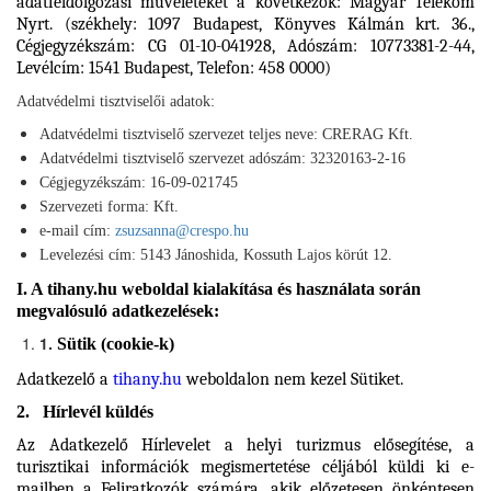
adatfeldolgozási műveleteket a következők: Magyar Telekom
Nyrt. (székhely: 1097 Budapest, Könyves Kálmán krt. 36.,
Cégjegyzékszám: CG 01-10-041928, Adószám: 10773381-2-44,
Levélcím: 1541 Budapest, Telefon: 458 0000)
Adatvédelmi tisztviselői adatok:
Adatvédelmi tisztviselő szervezet teljes neve: CRERAG Kft.
Adatvédelmi tisztviselő szervezet adószám: 32320163-2-16
Cégjegyzékszám: 16-09-021745
Szervezeti forma: Kft.
e-mail cím:
zsuzsanna@crespo.hu
Levelezési cím: 5143 Jánoshida, Kossuth Lajos körút 12.
I. A
tihany.hu
weboldal kialakítása és használata során
megvalósuló adatkezelések:
1.
Sütik (cookie-k)
Adatkezelő a
tihany.hu
weboldalon nem kezel Sütiket.
2. Hírlevél küldés
Az Adatkezelő Hírlevelet a helyi turizmus elősegítése, a
turisztikai információk megismertetése céljából küldi ki e-
mailben a Feliratkozók számára, akik előzetesen önkéntesen