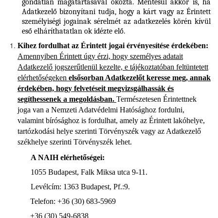
gondatlan magatartásával okozta. Mentesül akkor is, ha
Adatkezelő bizonyítani tudja, hogy a kárt vagy az Érintett
személyiségi jogainak sérelmét az adatkezelés körén kívül
eső elháríthatatlan ok idézte elő.
Kihez fordulhat az Érintett jogai érvényesítése érdekében:
Amennyiben Érintett úgy érzi, hogy személyes adatait
Adatkezelő jogszerűtlenül kezelte, e tájékoztatóban feltüntetett
elérhetőségeken
elsősorban Adatkezelőt keresse meg, annak
érdekében, hogy felvetéseit megvizsgálhassák és
segíthessenek a megoldásban.
Természetesen Érintettnek
joga van a Nemzeti Adatvédelmi Hatósághoz fordulni,
valamint bírósághoz is fordulhat, amely az Érintett lakóhelye,
tartózkodási helye szerinti Törvényszék vagy az Adatkezelő
székhelye szerinti Törvényszék lehet.
A NAIH elérhetőségei:
1055 Budapest, Falk Miksa utca 9-11.
Levélcím: 1363 Budapest, Pf.:9.
Telefon: +36 (30) 683-5969
+36 (30) 549-6838