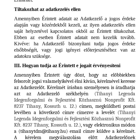
Tiltakozhat az adatkezelés ellen
Amennyiben Érintett adatait az Adatkezelő a jogos érdeke
alapján vagy közérdekből kezeli, az ilyen adatkezelés ellen
saját helyzetével kapcsolatos okból az Érintett tiltakozhat.
Ebben az esetben Érintett adatait nem kezelik tovább.
Kivéve: ha Adatkezelő bizonyítani tudja jogos érdeke
elsőbbségét, vagy jogi igényei előterjesztéséhez van az
adatokra szüksége.
III. Hogyan tudja az Érintett e jogait érvényesíteni
Amennyiben Érintett úgy dönt, hogy az előbbiekben
felsorolt jogai valamelyikével élni kíván, kérelmével keresse
az Adatkezelőt. Kérelmét írásban személyesen is átadhatja
azt az Adatkezelő székhelyén
(Tihanyi Legenda
Idegenforgalmi és Fejlesztési Közhasznú Nonprofit Kft.
8237 Tihany, Kossuth u. 12.)
címen, megküldheti postai
levélben a következő címre címezve a levelét
(Tihanyi
Legenda Idegenforgalmi és Fejlesztési Közhasznú Nonprofit
Kft. 8237 Tihany, Kossuth u. 12.)
, vagy elektronikus módon
a (
tihanytdm@tihany.hu
) email címre küldve a kérelmét.
A kérelem megválaszolása előtt Adatkezelőnek