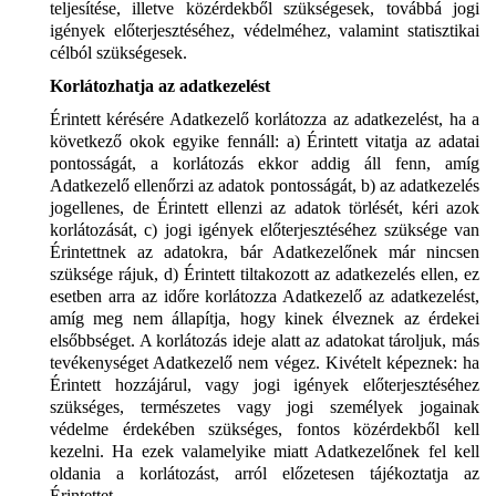
teljesítése, illetve közérdekből szükségesek, továbbá jogi
igények előterjesztéséhez, védelméhez, valamint statisztikai
célból szükségesek.
Korlátozhatja az adatkezelést
Érintett kérésére Adatkezelő korlátozza az adatkezelést, ha a
következő okok egyike fennáll: a) Érintett vitatja az adatai
pontosságát, a korlátozás ekkor addig áll fenn, amíg
Adatkezelő ellenőrzi az adatok pontosságát, b) az adatkezelés
jogellenes, de Érintett ellenzi az adatok törlését, kéri azok
korlátozását, c) jogi igények előterjesztéséhez szüksége van
Érintettnek az adatokra, bár Adatkezelőnek már nincsen
szüksége rájuk, d) Érintett tiltakozott az adatkezelés ellen, ez
esetben arra az időre korlátozza Adatkezelő az adatkezelést,
amíg meg nem állapítja, hogy kinek élveznek az érdekei
elsőbbséget. A korlátozás ideje alatt az adatokat tároljuk, más
tevékenységet Adatkezelő nem végez. Kivételt képeznek: ha
Érintett hozzájárul, vagy jogi igények előterjesztéséhez
szükséges, természetes vagy jogi személyek jogainak
védelme érdekében szükséges, fontos közérdekből kell
kezelni. Ha ezek valamelyike miatt Adatkezelőnek fel kell
oldania a korlátozást, arról előzetesen tájékoztatja az
Érintettet.