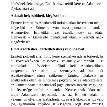
kérésének lehetősége. Ennek részleteiről kérésre Adatkezelő
tájékoztatást ad.
Adatait helyesbítheti, kiegészítheti
Érintett kérheti és Adatkezelő indokolatlan késedelem nélkül
helyesbíti az Érintettre vonatkozó pontatlan adatokat.
Amennyiben Érintettként azt észleli, hogy az adatai
hiányosak – kiegészítő nyilatkozat útján – kérheti azok
kiegészítését.
Élhet a törléshez (elfeledtetéshez) való jogával
Érintett jogosult arra, hogy kérje személyes adatai törlését, ha
a következőkben felsoroltak valamelyike fennáll. Ezt
indokolatlan késedelem nélkül kell Adatkezelőnek
megtennie. Az okok: a személyes adatokra már
Adatkezelőnek nincs szüksége, Érintett tiltakozik az
adatkezelés ellen, és nincs más jogszerű ok az adatkezelésre,
az Érintett adatait Adatkezelő jogellenesen kezelte vagy jogi
kötelezettsége törölni az adatokat. Kérését csak akkor nem
tudja Adatkezelő teljesíteni, ha: az Érintett adatai a
véleménynyilvánítás szabadságához és a tájékozódáshoz való
jog gyakorlása céljából szükségesek, jogi kötelezettség