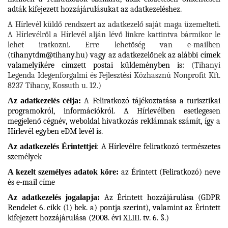
adták kifejezett hozzájárulásukat az adatkezeléshez.
A Hírlevél küldő rendszert az adatkezelő saját maga üzemelteti.
A Hírlevélről a Hírlevél alján lévő linkre kattintva bármikor le
lehet iratkozni. Erre lehetőség van e-mailben
(
tihanytdm@tihany.hu
) vagy az adatkezelőnek az alábbi címek
valamelyikére címzett postai küldeményben is:
(Tihanyi
Legenda Idegenforgalmi és Fejlesztési Közhasznú Nonprofit Kft.
8237 Tihany, Kossuth u. 12.)
Az adatkezelés célja:
A Feliratkozó tájékoztatása a turisztikai
programokról, információkról. A Hírlevélben esetlegesen
megjelenő cégnév, weboldal hivatkozás reklámnak számít, így a
Hírlevél egyben eDM levél is.
Az adatkezelés Érintettjei
: A Hírlevélre feliratkozó természetes
személyek
A kezelt személyes adatok köre:
az Érintett (Feliratkozó) neve
és e-mail címe
Az adatkezelés jogalapja:
Az Érintett hozzájárulása (GDPR
Rendelet 6. cikk (1) bek. a) pontja szerint), valamint az Érintett
kifejezett hozzájárulása (2008. évi XLIII. tv. 6. §.)