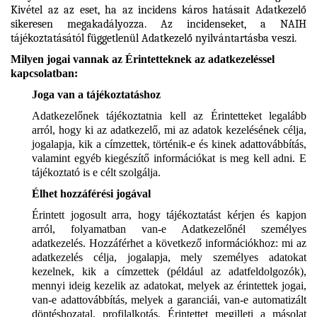
Kivétel az az eset, ha az incidens káros hatásait Adatkezelő
sikeresen megakadályozza. Az incidenseket, a NAIH
tájékoztatásától függetlenül Adatkezelő nyilvántartásba veszi.
Milyen jogai vannak az Érintetteknek az adatkezeléssel
kapcsolatban:
Joga van a tájékoztatáshoz
Adatkezelőnek tájékoztatnia kell az Érintetteket legalább
arról, hogy ki az adatkezelő, mi az adatok kezelésének célja,
jogalapja, kik a címzettek, történik-e és kinek adattovábbítás,
valamint egyéb kiegészítő információkat is meg kell adni. E
tájékoztató is e célt szolgálja.
Élhet hozzáférési jogával
Érintett jogosult arra, hogy tájékoztatást kérjen és kapjon
arról, folyamatban van-e Adatkezelőnél személyes
adatkezelés. Hozzáférhet a következő információkhoz: mi az
adatkezelés célja, jogalapja, mely személyes adatokat
kezelnek, kik a címzettek (például az adatfeldolgozók),
mennyi ideig kezelik az adatokat, melyek az érintettek jogai,
van-e adattovábbítás, melyek a garanciái, van-e automatizált
döntéshozatal, profilalkotás. Érintettet megilleti a másolat