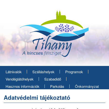
Ugrás
a
tartalomra
Látnivalók
Szálláshelyek
Programok
Vendéglátóhelyek
Szabadidő
Hasznos információk
Parkolás
Önkormányzat
Adatvédelmi tájékoztató