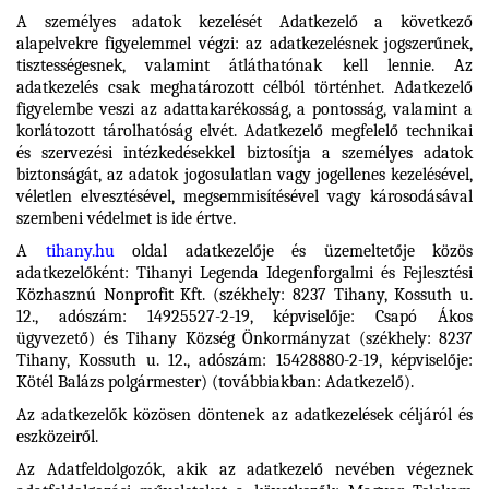
A személyes adatok kezelését Adatkezelő a következő
alapelvekre figyelemmel végzi: az adatkezelésnek jogszerűnek,
tisztességesnek, valamint átláthatónak kell lennie. Az
adatkezelés csak meghatározott célból történhet. Adatkezelő
figyelembe veszi az adattakarékosság, a pontosság, valamint a
korlátozott tárolhatóság elvét. Adatkezelő megfelelő technikai
és szervezési intézkedésekkel biztosítja a személyes adatok
biztonságát, az adatok jogosulatlan vagy jogellenes kezelésével,
véletlen elvesztésével, megsemmisítésével vagy károsodásával
szembeni védelmet is ide értve.
A
tihany.hu
oldal adatkezelője és üzemeltetője közös
adatkezelőként: Tihanyi Legenda Idegenforgalmi és Fejlesztési
Közhasznú Nonprofit Kft. (székhely: 8237 Tihany, Kossuth u.
12., adószám: 14925527-2-19, képviselője: Csapó Ákos
ügyvezető) és Tihany Község Önkormányzat (székhely: 8237
Tihany, Kossuth u. 12., adószám: 15428880-2-19, képviselője:
Kötél Balázs polgármester) (továbbiakban: Adatkezelő).
Az adatkezelők közösen döntenek az adatkezelések céljáról és
eszközeiről.
Az Adatfeldolgozók, akik az adatkezelő nevében végeznek