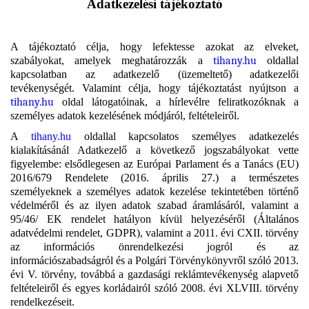
Adatkezelési tájékoztató
A tájékoztató célja, hogy lefektesse azokat az elveket,
szabályokat, amelyek meghatározzák a
tihany.hu
oldallal
kapcsolatban az adatkezelő (üzemeltető) adatkezelői
tevékenységét. Valamint célja, hogy tájékoztatást nyújtson a
tihany.hu
oldal látogatóinak, a hírlevélre feliratkozóknak a
személyes adatok kezelésének módjáról, feltételeiről.
A
tihany.hu
oldallal kapcsolatos személyes adatkezelés
kialakításánál Adatkezelő a következő jogszabályokat vette
figyelembe: elsődlegesen az Európai Parlament és a Tanács (EU)
2016/679 Rendelete (2016. április 27.) a természetes
személyeknek a személyes adatok kezelése tekintetében történő
védelméről és az ilyen adatok szabad áramlásáról, valamint a
95/46/ EK rendelet hatályon kívül helyezéséről (Általános
adatvédelmi rendelet, GDPR), valamint a 2011. évi CXII. törvény
az információs önrendelkezési jogról és az
információszabadságról és a Polgári Törvénykönyvről szóló 2013.
évi V. törvény, továbbá a gazdasági reklámtevékenység alapvető
feltételeiről és egyes korládairól szóló 2008. évi XLVIII. törvény
rendelkezéseit.