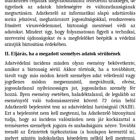
adatkezelés céljának megvalósításához feltétlenül szükséges, de
ügyelnek az adatok hitelességére és változatlanságának
megtartására. Adatkezelő az informatikai alapú adattárolás
során jelszóval, meghatározott jogosultságokkal, rendszeresen
frissített vírusvédelemmel, biztonsági mentéssel védi az
adatokat. Mindezt úgy, hogy folyamatosan figyeli a technikai,
szervezési újdonságokat és a megfelelőket beépítik a védelmi
szintjük biztosítása érdekében.
II. Eljárás, ha a megadott személyes adatok sérülnének
Adatvédelmi incidens minden olyan esemény bekövetkezte,
amikor a biztonság sérül. Akkor történik, ha a továbbított,
tárolt vagy más módon kezelt személyes adat véletlenül vagy
jogellenes módon megsemmisül, megváltozik, elvész,
jogosulatlanul nyilvánosságra jut, jogosulatlan személy fér
hozzá. Ilyen esemény esetében, haladéktalanul, de legalább az
eseményről való tudomásszerzést követő 72 órán belül
Adatkezelő bejelentést tesz az adatvédelmi hatóságnál (NAIH).
Ezt a bejelentést nem kell megtenni, ha Adatkezelő bizonyítani
tudja, hogy az incidens valószínűen nem jár kockázattal a
természetes személyek jogaira és szabadságaira nézve. További
teendő az Érintettek tájékoztatása (a honlapon keresztül is),
melyet szintén indokolatlan késedelem nélkül kell megtenni.