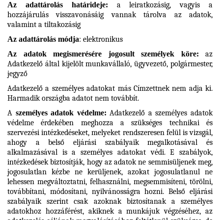
Az adattárolás határideje:
a leiratkozásig, vagyis a
hozzájárulás visszavonásáig vannak tárolva az adatok,
valamint a tiltakozásig
Az adattárolás módja
: elektronikus
Az adatok megismerésére jogosult személyek köre:
az
Adatkezelő által kijelölt munkavállaló, ügyvezető, polgármester,
jegyző
Adatkezelő a személyes adatokat más Címzettnek nem adja ki.
Harmadik országba adatot nem továbbít.
A
személyes adatok védelme:
Adatkezelő a személyes adatok
védelme érdekében meghozza a szükséges technikai és
szervezési intézkedéseket, melyeket rendszeresen felül is vizsgál,
ahogy a belső eljárási szabályaik megalkotásával és
alkalmazásával is a személyes adatokat védi. E szabályok,
intézkedések biztosítják, hogy az adatok ne semmisüljenek meg,
jogosulatlan kézbe ne kerüljenek, azokat jogosulatlanul ne
lehessen megváltoztatni, felhasználni, megsemmisíteni, törölni,
továbbítani, módosítani, nyilvánosságra hozni. Belső eljárási
szabályaik szerint csak azoknak biztosítanak a személyes
adatokhoz hozzáférést, akiknek a munkájuk végzéséhez, az