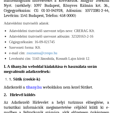
adatfeldolgozási műveleteket a következők: Magyar Telekom
Nyrt. (székhely: 1097 Budapest, Könyves Kálmán krt. 36.,
Cégjegyzékszám: CG 01-10-041928, Adószám: 10773381-2-44,
Levélcím: 1541 Budapest, Telefon: 458 0000)
Adatvédelmi tisztviselői adatok:
Adatvédelmi tisztviselő szervezet teljes neve: CRERAG Kft.
Adatvédelmi tisztviselő szervezet adószám: 32320163-2-16
Cégjegyzékszám: 16-09-021745
Szervezeti forma: Kft.
e-mail cím:
zsuzsanna@crespo.hu
Levelezési cím: 5143 Jánoshida, Kossuth Lajos körút 12.
I. A
tihany.hu
weboldal kialakítása és használata során
megvalósuló adatkezelések:
1.
Sütik (cookie-k)
Adatkezelő a
tihany.hu
weboldalon nem kezel Sütiket.
2. Hírlevél küldés
Az Adatkezelő Hírlevelet a helyi turizmus elősegítése, a
turisztikai információk megismertetése céljából küldi ki e-
mailben a Feliratkozók számára, akik előzetesen önkéntesen