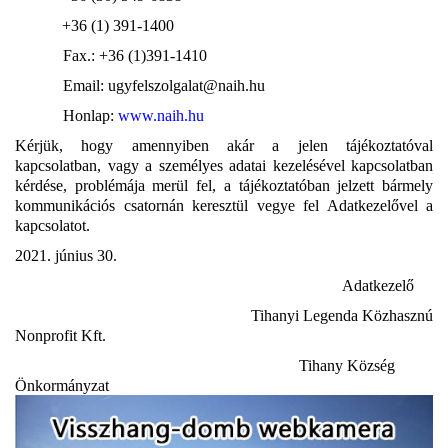
+36 (1) 391-1400
Fax.: +36 (1)391-1410
Email:
ugyfelszolgalat@naih.hu
Honlap:
www.naih.hu
Kérjük, hogy amennyiben akár a jelen tájékoztatóval
kapcsolatban, vagy a személyes adatai kezelésével kapcsolatban
kérdése, problémája merül fel, a tájékoztatóban jelzett bármely
kommunikációs csatornán keresztül vegye fel Adatkezelővel a
kapcsolatot.
2021. június 30.
Adatkezelő
Tihanyi Legenda Közhasznú
Nonprofit Kft.
Tihany Község
Önkormányzat