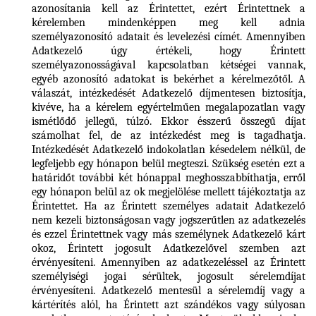
azonosítania kell az Érintettet, ezért Érintettnek a
kérelemben mindenképpen meg kell adnia
személyazonosító adatait és levelezési címét. Amennyiben
Adatkezelő úgy értékeli, hogy Érintett
személyazonosságával kapcsolatban kétségei vannak,
egyéb azonosító adatokat is bekérhet a kérelmezőtől. A
válaszát, intézkedését Adatkezelő díjmentesen biztosítja,
kivéve, ha a kérelem egyértelműen megalapozatlan vagy
ismétlődő jellegű, túlzó. Ekkor ésszerű összegű díjat
számolhat fel, de az intézkedést meg is tagadhatja.
Intézkedését Adatkezelő indokolatlan késedelem nélkül, de
legfeljebb egy hónapon belül megteszi. Szükség esetén ezt a
határidőt további két hónappal meghosszabbíthatja, erről
egy hónapon belül az ok megjelölése mellett tájékoztatja az
Érintettet. Ha az Érintett személyes adatait Adatkezelő
nem kezeli biztonságosan vagy jogszerűtlen az adatkezelés
és ezzel Érintettnek vagy más személynek Adatkezelő kárt
okoz, Érintett jogosult Adatkezelővel szemben azt
érvényesíteni. Amennyiben az adatkezeléssel az Érintett
személyiségi jogai sérültek, jogosult sérelemdíjat
érvényesíteni. Adatkezelő mentesül a sérelemdíj vagy a
kártérítés alól, ha Érintett azt szándékos vagy súlyosan