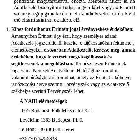
gondatlan magatartásával okozta. Mentesül akkor is, ha
Adatkezelő bizonyítani tudja, hogy a kárt vagy az Érintett
személyiségi jogainak sérelmét az adatkezelés körén kívül
eső elháríthatatlan ok idézte elő.
Kihez fordulhat az Érintett jogai érvényesítése érdekében:
Amennyiben Érintett úgy érzi, hogy személyes adatait
Adatkezelő jogszerűtlenül kezelte, e tájékoztatóban feltüntetett
elérhetőségeken
elsősorban Adatkezelőt keresse meg, annak
érdekében, hogy felvetéseit megvizsgálhassák és
segíthessenek a megoldásban.
Természetesen Érintettnek
joga van a Nemzeti Adatvédelmi Hatósághoz fordulni,
valamint bírósághoz is fordulhat, amely az Érintett lakóhelye,
tartózkodási helye szerinti Törvényszék vagy az Adatkezelő
székhelye szerinti Törvényszék lehet.
A NAIH elérhetőségei:
1055 Budapest, Falk Miksa utca 9-11.
Levélcím: 1363 Budapest, Pf.:9.
Telefon: +36 (30) 683-5969
+36 (30) 549-6838