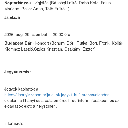
- vígjáték (Bánsági Ildikó, Dobó Kata, Falusi
Naptárlányok
Mariann, Peller Anna, Tóth Enikő...)
Játékszín
2026. aug. 29. szombat 20,00 óra
- koncert (Behumi Dóri, Rutkai Bori, Frenk, Kollár-
Budapest Bár
Klemncz László,Szűcs Krisztián, Csákányi Eszter)
Jegyárusítás:
Jegyek kaphatók a
https://tihanyiszabadterijatekok.jegyx1.hu/kereses/eloadas
oldalon, a tihanyi és a balatonfüredi Tourinform irodákban és az
előadások előtt a helyszínen.
Információ: