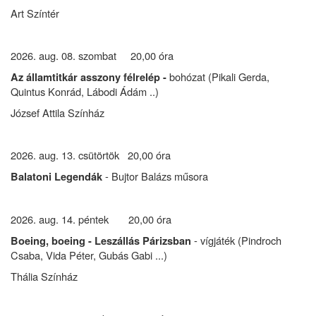
Art Színtér
2026. aug. 08. szombat 20,00 óra
bohózat (Pikali Gerda,
Az államtitkár asszony félrelép -
Quintus Konrád, Lábodi Ádám ..)
József Attila Színház
2026. aug. 13. csütörtök 20,00 óra
- Bujtor Balázs műsora
Balatoni Legendák
2026. aug. 14. péntek 20,00 óra
- vígjáték (Pindroch
Boeing, boeing
- Leszállás Párizsban
Csaba, Vida Péter, Gubás Gabi ...)
Thália Színház