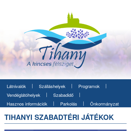
Ugrás
a
tartalomra
Látnivalók
Szálláshelyek
Programok
Vendéglátóhelyek
Szabadidő
Hasznos információk
Parkolás
Önkormányzat
TIHANYI SZABADTÉRI JÁTÉKOK