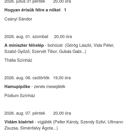
2026. július 31 péntek 20,00 óra
Hogyan értsük félre a nőket 1
Csányi Sándor
2026. aug. 01. szombat 20,00 óra
- bohózat (Görög László, Vida Péter,
A miniszter félrelép
Szabó Győző, Szervét Tibor, Gubás Gabi...)
Thália Színház
2026. aug. 06. csütörtök 19,00 óra
- zenés mesejáték
Hamupipőke
Pódium Színház
2026. aug. 07. péntek 20,00 óra
- vígjáték (Peller Károly, Szendy Szilvi, Ullmann
Vidám kísértet
Zsuzsa, Siménfalvy Ágota...)