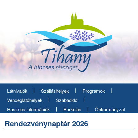
Ugrás
a
tartalomra
Látnivalók
Szálláshelyek
Programok
Vendéglátóhelyek
Szabadidő
Hasznos információk
Parkolás
Önkormányzat
Rendezvénynaptár 2026