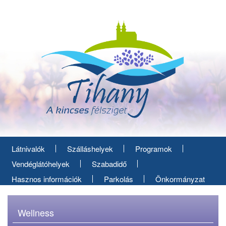
Ugrás
a
tartalomra
Látnivalók
Szálláshelyek
Programok
Vendéglátóhelyek
Szabadidő
Hasznos információk
Parkolás
Önkormányzat
Wellness