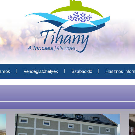
ramok
Vendéglátóhelyek
Szabadidő
Hasznos infor