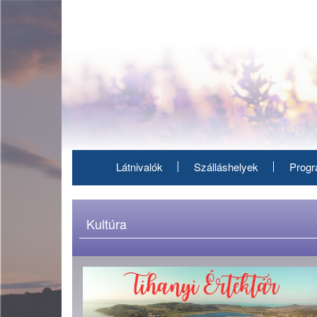
Ugrás
a
tartalomra
Látnivalók
Szálláshelyek
Prog
Kultúra