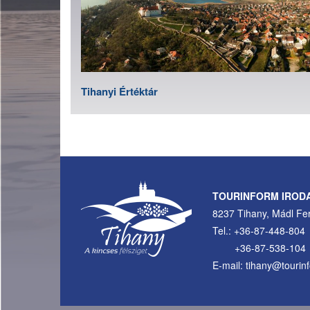
Tihanyi Értéktár
TOURINFORM IROD
8237 Tihany, Mádl Fer
Tel.: +36-87-448-804
+36-87-538-104
E-mail: tihany@tourin