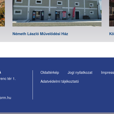
Németh László Művelődési Ház
Kö
A
Oldaltérkép
Jogi nyilatkozat
Impres
Footer
enc tér 1.
Adatvédelmi tájékoztató
Menu
form.hu