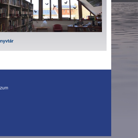
nyvtár
szum