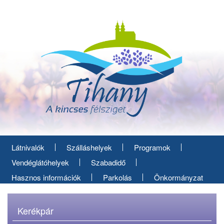
Ugrás
a
tartalomra
Látnivalók
Szálláshelyek
Programok
Vendéglátóhelyek
Szabadidő
Hasznos információk
Parkolás
Önkormányzat
Kerékpár