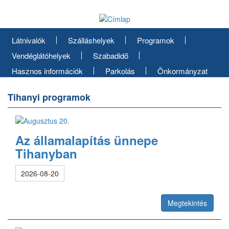
Ugrás
a
tartalomra
Látnivalók
Szálláshelyek
Programok
Vendéglátóhelyek
Szabadidő
Hasznos információk
Parkolás
Önkormányzat
Tihanyi programok
Az államalapítás ünnepe
Tihanyban
2026-08-20
Megtekintés