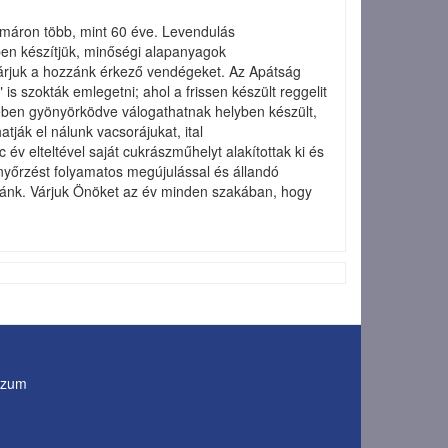
mmáron több, mint 60 éve. Levendulás
ben készítjük, minőségi alapanyagok
l várjuk a hozzánk érkező vendégeket. Az Apátság
s szokták emlegetni; ahol a frissen készült reggelit
jében gyönyörködve válogathatnak helyben készült,
ják el nálunk vacsorájukat, ital
v elteltével saját cukrászműhelyt alakítottak ki és
nyőrzést folyamatos megújulással és állandó
zdánk. Várjuk Önöket az év minden szakában, hogy
szum