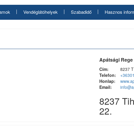
ramok
Vendéglátóhelyek
Szabadidő
Hasznos infor
Apátsági Rege
Cím:
8237 T
Telefon:
+3630
Honlap:
www.ap
Email:
info@a
8237 Tih
22.