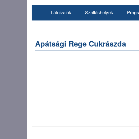
Ugrás
a
Látnivalók
Szálláshelyek
Prog
tartalomra
Apátsági Rege Cukrászda