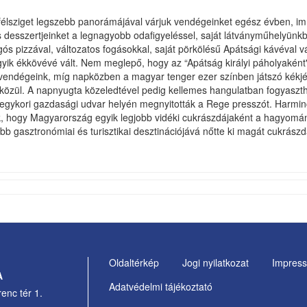
 félsziget legszebb panorámájával várjuk vendégeinket egész évben, i
s desszertjeinket a legnagyobb odafigyeléssel, saját látványműhelyünk
pogós pizzával, változatos fogásokkal, saját pörkölésű Apátsági kávéva
ik ékkövévé vált. Nem meglepő, hogy az “Apátság királyi páholyaként" i
el vendégeink, míg napközben a magyar tenger ezer színben játszó kék
közül. A napnyugta közeledtével pedig kellemes hangulatban fogyaszthat
egykori gazdasági udvar helyén megnyitották a Rege presszót. Harminc é
lik, hogy Magyarország egyik legjobb vidéki cukrászdájaként a hagyomá
bb gasztronómiai és turisztikai desztinációjává nőtte ki magát cukrás
Oldaltérkép
Jogi nyilatkozat
Impres
Footer
A
Adatvédelmi tájékoztató
Menu
enc tér 1.