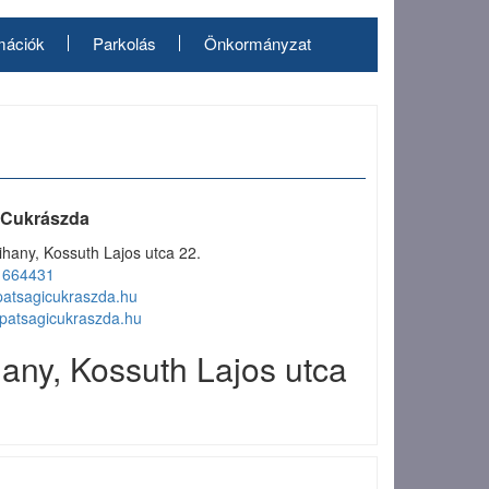
mációk
Parkolás
Önkormányzat
 Cukrászda
ihany, Kossuth Lajos utca 22.
1664431
atsagicukraszda.hu
patsagicukraszda.hu
any, Kossuth Lajos utca