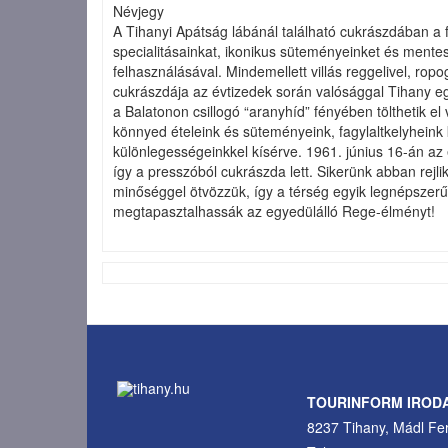
Névjegy
A Tihanyi Apátság lábánál található cukrászdában a
specialitásainkat, ikonikus süteményeinket és mente
felhasználásával. Mindemellett villás reggelivel, ro
cukrászdája az évtizedek során valósággal Tihany egy
a Balatonon csillogó “aranyhíd” fényében tölthetik 
könnyed ételeink és süteményeink, fagylaltkelyheink 
különlegességeinkkel kísérve. 1961. június 16-án az 
így a presszóból cukrászda lett. Sikerünk abban rej
minőséggel ötvözzük, így a térség egyik legnépszerű
megtapasztalhassák az egyedülálló Rege-élményt!
TOURINFORM IROD
8237 Tihany, Mádl Fer