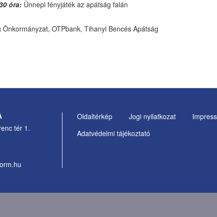
30 óra:
Ünnepi fényjáték az apátság falán
 Önkormányzat, OTPbank, Tihanyi Bencés Apátság
A
Oldaltérkép
Jogi nyilatkozat
Impres
Footer
enc tér 1.
Adatvédelmi tájékoztató
Menu
form.hu