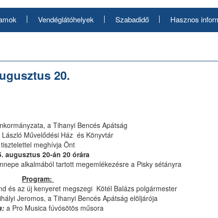
ramok
Vendéglátóhelyek
Szabadidő
Hasznos infor
ugusztus 20.
nkormányzata, a Tihanyi Bencés Apátság
 László Művelődési Ház és Könyvtár
tisztelettel meghívja Önt
. augusztus 20-án 20 órára
ünnepe alkalmából tartott megemlékezésre a Pisky sétányra
Program:
d és az új kenyeret megszegi Kötél Balázs polgármester
ihályi Jeromos, a Tihanyi Bencés Apátság elöljárója
a:
a Pro Musica fúvósötös műsora