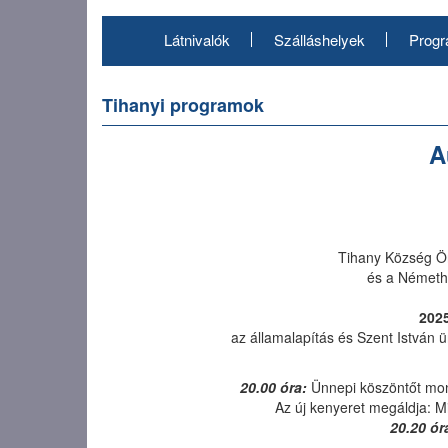
Ugrás
a
Látnivalók
Szálláshelyek
Prog
tartalomra
Tihanyi programok
A
Tihany Község Ö
és a Németh
2025
az államalapítás és Szent István 
20.00 óra:
Ünnepi köszöntőt mon
Az új kenyeret megáldja: M
20.20 ór