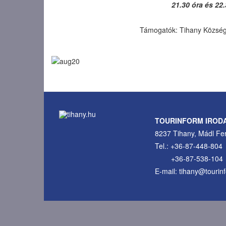
21.30 óra és 22.
Támogatók: Tihany Község
TOURINFORM IROD
8237 Tihany, Mádl Fer
Tel.: +36-87-448-804
+36-87-538-104
E-mail: tihany@tourin