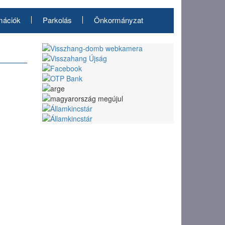
mációk
Parkolás
Önkormányzat